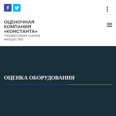
Перейти
к
содержимому
ОЦЕНОЧНАЯ
КОМПАНИЯ
Осно
«КОНСТАНТА»
мен
Независимая оценка
имущества
ОЦЕНКА ОБОРУДОВАНИЯ