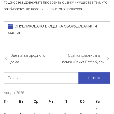
трудностей. Доверяйте проводить оценку имущества тем, кто
разбирается во всех нюансах этого процесса.
ОПУБЛИКОВАНО В
ОЦЕНКА ОБОРУДОВАНИЯ И
МАШИН
Оценка загородного
Оценка квартиры для
Навигация
дома
банка «Санкт-Петербург»
по
записям
Найти:
Август 2026
Пн
Вт
Ср
Чт
Пт
Сб
Вс
1
2