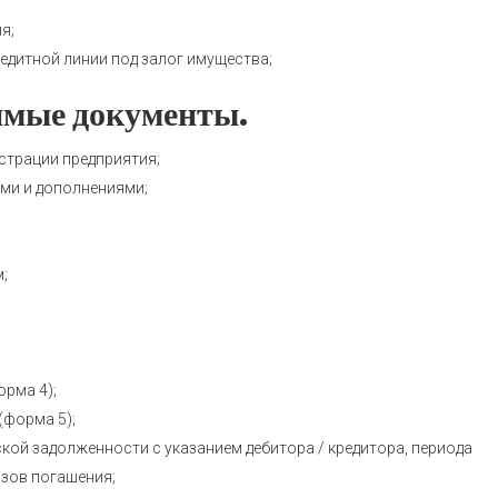
я;
редитной линии под залог имущества;
имые документы.
страции предприятия;
ями и дополнениями;
;
орма 4);
(форма 5);
ой задолженности с указанием дебитора / кредитора, периода
зов погашения;