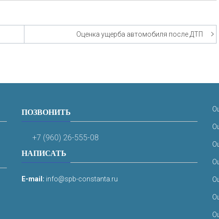
Оценка ущерба автомобиля после ДТП
О
ПОЗВОНИТЬ
О
+7 (960) 26-555-08
О
НАПИСАТЬ
О
E-mail:
info@spb-constanta.ru
О
О
О