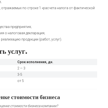
;
, отражаемых по строке 1 «расчета налога от фактической
ества предприятия;
ия o налоговая декларация;
 реализацию продукции (работ, услуг).
ь услуг.
Срок исполнения, дн.
2 — 3
3-5
от 5
нке стоимости бизнеса
 оценке стоимости бизнеса компании?