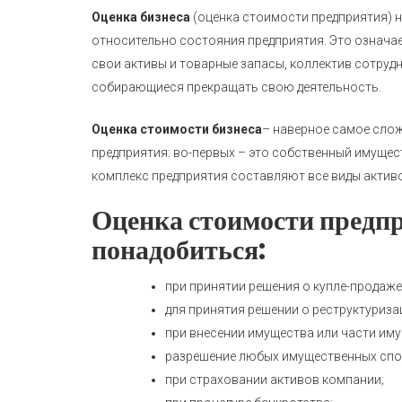
Оценка бизнеса
(оценка стоимости предприятия) н
относительно состояния предприятия. Это означае
свои активы и товарные запасы, коллектив сотруд
собирающиеся прекращать свою деятельность.
Оценка стоимости бизнеса
– наверное самое слож
предприятия: во-первых – это собственный имуще
комплекс предприятия составляют все виды активов
Оценка стоимости предпр
понадобиться:
при принятии решения о купле-продаже 
для принятия решении о реструктуриз
при внесении имущества или части иму
разрешение любых имущественных спо
при страховании активов компании;