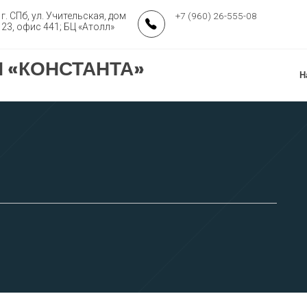
г. СПб, ул. Учительская, дом
+7 (960) 26-555-08
23, офис 441; БЦ «Атолл»
 «КОНСТАНТА»
Н