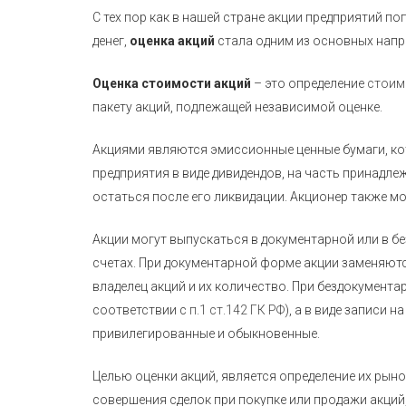
С тех пор как в нашей стране акции предприятий п
денег,
оценка акций
стала одним из основных напр
Оценка стоимости акций
– это определение
стоим
пакету акций, подлежащей независимой оценке.
Акциями являются эмиссионные ценные бумаги, ко
предприятия в виде дивидендов, на часть принадл
остаться после его ликвидации. Акционер также м
Акции могут выпускаться в документарной или в б
счетах. При документарной форме акции заменяютс
владелец акций и их количество. При бездокумента
соответствии с
п.1 ст.142 ГК РФ
), а в виде записи 
привилегированные и обыкновенные.
Целью оценки акций, является определение их рын
совершения сделок при покупке или продажи акций, 