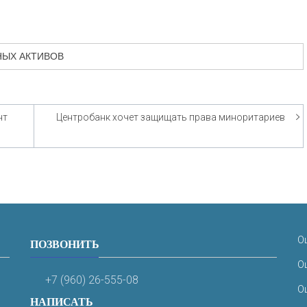
НЫХ АКТИВОВ
нт
Центробанк хочет защищать права миноритариев
О
ПОЗВОНИТЬ
О
+7 (960) 26-555-08
О
НАПИСАТЬ