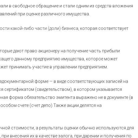
опали в свободное обращение и стали одним из средств вложения
авлений при оценке различного имущества.
ости какой-либо части (доли) бизнеса
, которая соответствует
торые дают право акционеру на получение часть прибыли
ежащего данному предприятию имущества, которое может
ожет принимать участие в управлении предприятием.
ездокументарной форме — в виде соответствующих записей на
я сертификатом (свидетельством), в котором указывается
рная форма обязательство эмитента выражено не в документе (в
на особом счете (счет депо).Также акции делятся на
очной стоимости, а результаты оценки обычно используются для
при внесения их в качестве залога, при дарении и получения по