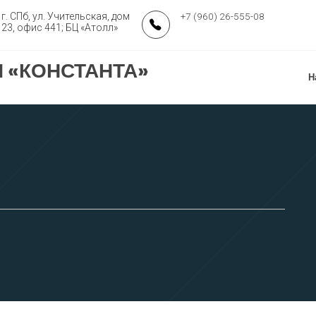
г. СПб, ул. Учительская, дом
+7 (960) 26-555-08
23, офис 441; БЦ «Атолл»
 «КОНСТАНТА»
Н