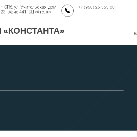
г. СПб, ул. Учительская, дом
+7 (960) 26-555-08
23, офис 441; БЦ «Атолл»
 «КОНСТАНТА»
Н