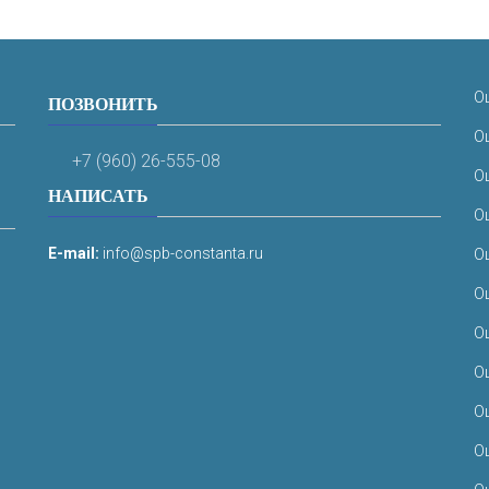
О
ПОЗВОНИТЬ
О
+7 (960) 26-555-08
О
НАПИСАТЬ
О
E-mail:
info@spb-constanta.ru
О
О
О
О
О
О